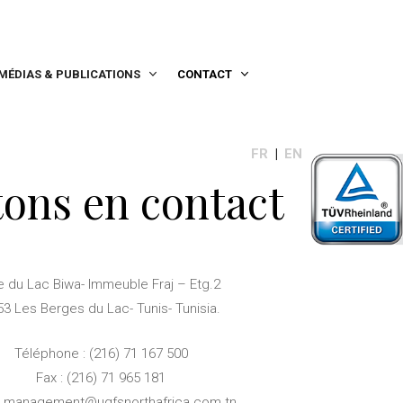
MÉDIAS & PUBLICATIONS
CONTACT
FR
EN
ons en contact
 du Lac Biwa- Immeuble Fraj – Etg.2
3 Les Berges du Lac- Tunis- Tunisia.
Téléphone : (216) 71 167 500
Fax : (216) 71 965 181
:
management@ugfsnorthafrica.com.tn