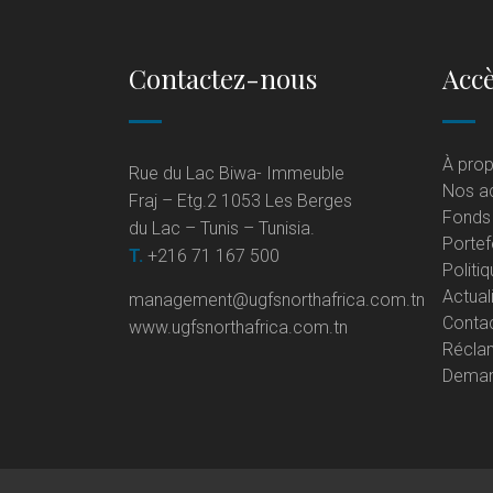
Contactez-nous
Accè
À pro
Rue du Lac Biwa- Immeuble
Nos ac
Fraj – Etg.2 1053 Les Berges
Fonds
du Lac – Tunis – Tunisia.
Portef
T.
+216 71 167 500
Politi
Actual
management@ugfsnorthafrica.com.tn
Conta
www.ugfsnorthafrica.com.tn
Réclam
Deman