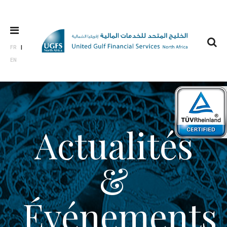
FR
EN
Actualités
&
Événements