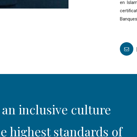
en Islam
certifi
Banques 
 an inclusive culture
e highest standards of