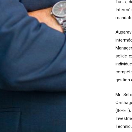
Tunis, d
Interm
mandats
Auparava
intermé
Manager 
solide e
individu
compéten
gestion 
Mr Séhi
Carthag
(IEHET),
Investme
Techniq