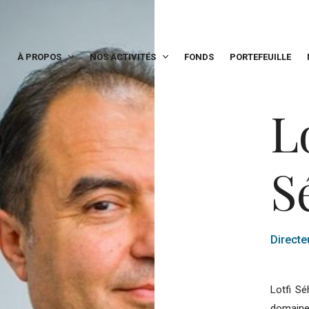
À PROPOS
NOS ACTIVITÉS
FONDS
PORTEFEUILLE
L
S
Directe
Lotfi Sé
domaine 