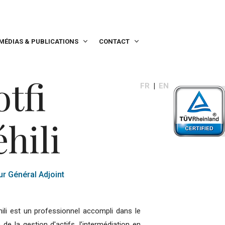
MÉDIAS & PUBLICATIONS
CONTACT
otfi
FR
EN
éhili
ur Général Adjoint
hili est un professionnel accompli dans le
de la gestion d'actifs, l’intermédiation en