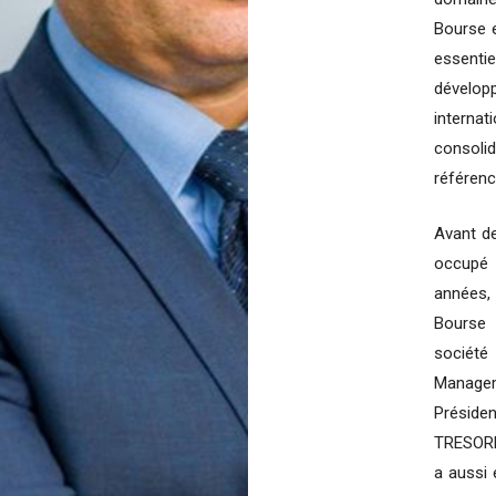
Bourse e
essenti
dévelo
interna
consoli
référenc
Avant de
occupé 
années,
Bourse
société
Managem
Préside
TRESORE
a aussi 