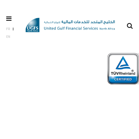
FR
EN