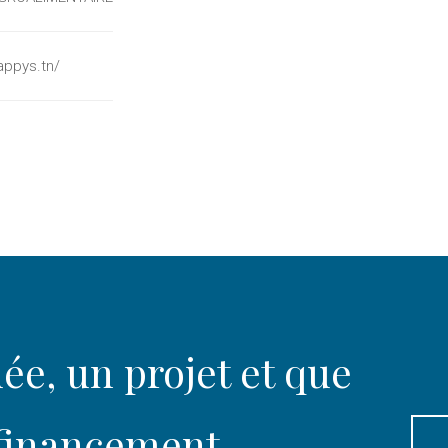
appys.tn/
ée, un projet et que
 financement