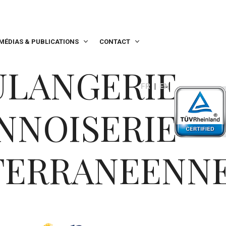
MÉDIAS & PUBLICATIONS
CONTACT
ULANGERIE
FR
EN
NNOISERIE
TERRANEENN