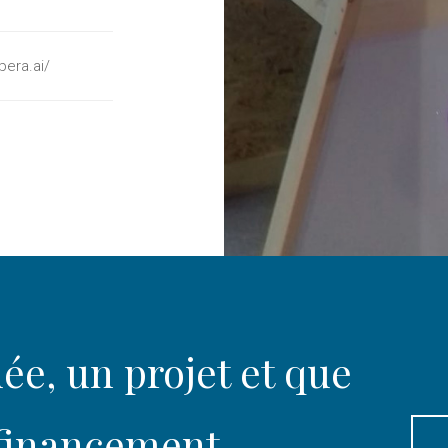
pera.ai/
ée, un projet et que
 financement