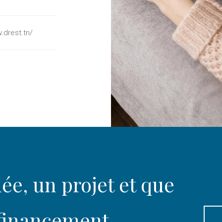
.drest.tn/
ée, un projet et que
 financement