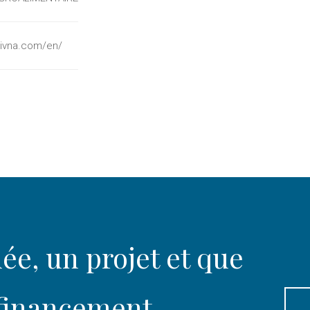
livna.com/en/
ée, un projet et que
 financement