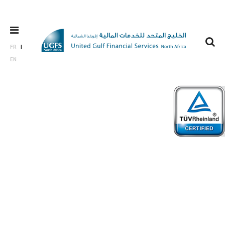
FR
EN