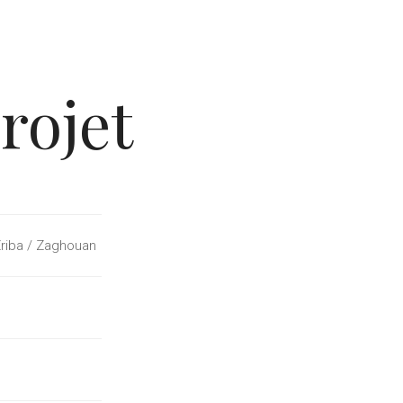
rojet
iba / Zaghouan